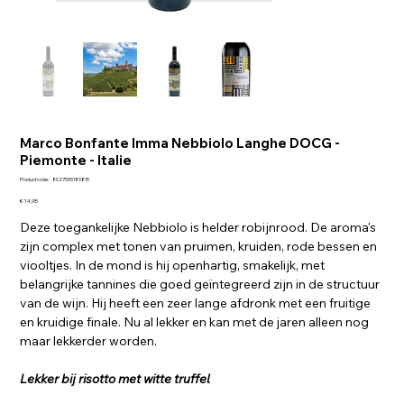
Marco Bonfante Imma Nebbiolo Langhe DOCG -
Piemonte - Italie
Productcode
Productcode:
8027555189815
8027555189815
Prijs
€ 14,95
Deze toegankelijke Nebbiolo is helder robijnrood. De aroma's
zijn complex met tonen van pruimen, kruiden, rode bessen en
viooltjes. In de mond is hij openhartig, smakelijk, met
belangrijke tannines die goed geïntegreerd zijn in de structuur
van de wijn. Hij heeft een zeer lange afdronk met een fruitige
en kruidige finale. Nu al lekker en kan met de jaren alleen nog
maar lekkerder worden.
Lekker bij risotto met witte truffel