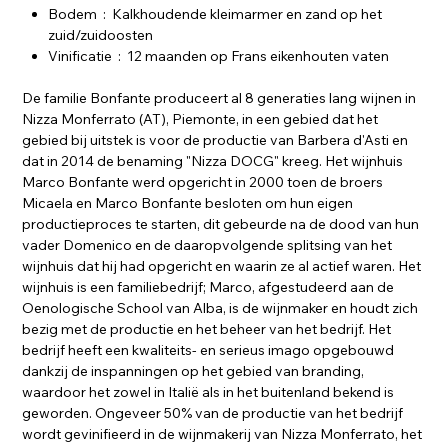
Bodem : Kalkhoudende kleimarmer en zand op het
zuid/zuidoosten
Vinificatie : 12 maanden op Frans eikenhouten vaten
De familie Bonfante produceert al 8 generaties lang wijnen in
Nizza Monferrato (AT), Piemonte, in een gebied dat het
gebied bij uitstek is voor de productie van Barbera d'Asti en
dat in 2014 de benaming "Nizza DOCG" kreeg. Het wijnhuis
Marco Bonfante werd opgericht in 2000 toen de broers
Micaela en Marco Bonfante besloten om hun eigen
productieproces te starten, dit gebeurde na de dood van hun
vader Domenico en de daaropvolgende splitsing van het
wijnhuis dat hij had opgericht en waarin ze al actief waren. Het
wijnhuis is een familiebedrijf; Marco, afgestudeerd aan de
Oenologische School van Alba, is de wijnmaker en houdt zich
bezig met de productie en het beheer van het bedrijf. Het
bedrijf heeft een kwaliteits- en serieus imago opgebouwd
dankzij de inspanningen op het gebied van branding,
waardoor het zowel in Italië als in het buitenland bekend is
geworden. Ongeveer 50% van de productie van het bedrijf
wordt gevinifieerd in de wijnmakerij van Nizza Monferrato, het