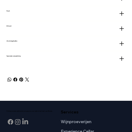
Hout:
Inhoud:
Alcoholgehalte:
Speciale verpakking
Services
Professionele wijnkennis en passie voor wijn in het hart van Breda.
Wijnproeverijen
Experience Cellar