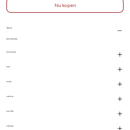
Nu kopen
Wijnhuis:
Marco Bonfante
Afkomstig uit:
Druif:
Smaak:
Lekker bij:
Soort Wijn:
Vinificatie: