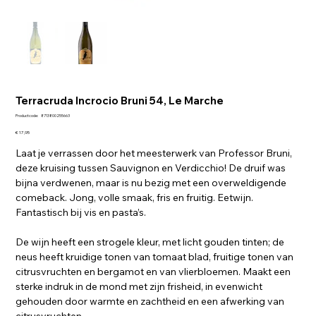
Terracruda Incrocio Bruni 54, Le Marche
Productcode
Productcode:
8713800255663
8713800255663
Prijs
€ 17,95
Laat je verrassen door het meesterwerk van Professor Bruni,
deze kruising tussen Sauvignon en Verdicchio! De druif was
bijna verdwenen, maar is nu bezig met een overweldigende
comeback. Jong, volle smaak, fris en fruitig. Eetwijn.
Fantastisch bij vis en pasta’s.
De wijn heeft een strogele kleur, met licht gouden tinten; de
neus heeft kruidige tonen van tomaat blad, fruitige tonen van
citrusvruchten en bergamot en van vlierbloemen. Maakt een
sterke indruk in de mond met zijn frisheid, in evenwicht
gehouden door warmte en zachtheid en een afwerking van