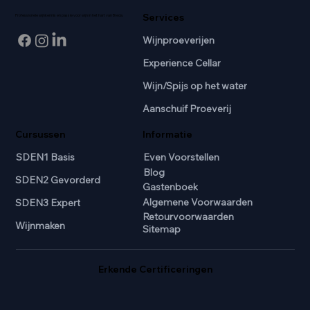
Services
Professionele wijnkennis en passie voor wijn in het hart van Breda.
Wijnproeverijen
Experience Cellar
Wijn/Spijs op het water
Aanschuif Proeverij
Cursussen
Informatie
SDEN1 Basis
Even Voorstellen
Blog
SDEN2 Gevorderd
Gastenboek
Algemene Voorwaarden
SDEN3 Expert
Retourvoorwaarden
Wijnmaken
Sitemap
Erkende Certificeringen