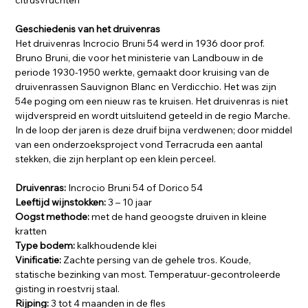
citrusvruchten
Geschiedenis van het druivenras
Het druivenras Incrocio Bruni 54 werd in 1936 door prof.
Bruno Bruni, die voor het ministerie van Landbouw in de
periode 1930-1950 werkte, gemaakt door kruising van de
druivenrassen Sauvignon Blanc en Verdicchio. Het was zijn
54e poging om een nieuw ras te kruisen. Het druivenras is niet
wijdverspreid en wordt uitsluitend geteeld in de regio Marche.
In de loop der jaren is deze druif bijna verdwenen; door middel
van een onderzoeksproject vond Terracruda een aantal
stekken, die zijn herplant op een klein perceel.
Druivenras:
Incrocio Bruni 54 of Dorico 54
Leeftijd wijnstokken:
3 – 10 jaar
Oogst methode:
met de hand geoogste druiven in kleine
kratten
Type bodem:
kalkhoudende klei
Vinificatie:
Zachte persing van de gehele tros. Koude,
statische bezinking van most. Temperatuur-gecontroleerde
gisting in roestvrij staal.
Rijping:
3 tot 4 maanden in de fles