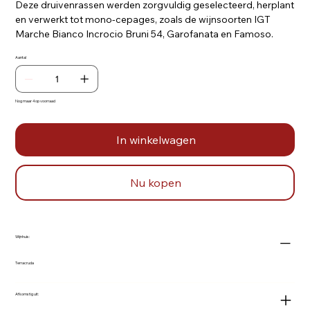
Deze druivenrassen werden zorgvuldig geselecteerd, herplant
en verwerkt tot mono-cepages, zoals de wijnsoorten IGT
Marche Bianco Incrocio Bruni 54, Garofanata en Famoso.
Aantal
Nog maar 4 op voorraad
In winkelwagen
Nu kopen
Wijnhuis:
Terracruda
Afkomstig uit: