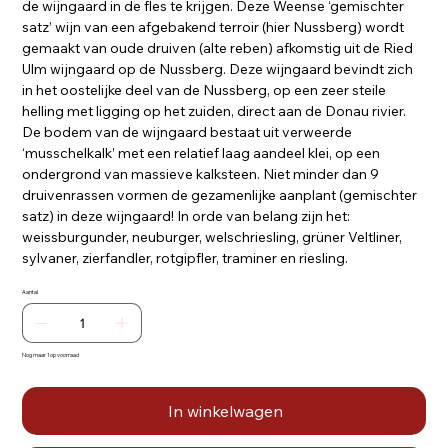
de wijngaard in de fles te krijgen. Deze Weense ‘gemischter
satz’ wijn van een afgebakend terroir (hier Nussberg) wordt
gemaakt van oude druiven (alte reben) afkomstig uit de Ried
Ulm wijngaard op de Nussberg. Deze wijngaard bevindt zich
in het oostelijke deel van de Nussberg, op een zeer steile
helling met ligging op het zuiden, direct aan de Donau rivier.
De bodem van de wijngaard bestaat uit verweerde
‘musschelkalk’ met een relatief laag aandeel klei, op een
ondergrond van massieve kalksteen. Niet minder dan 9
druivenrassen vormen de gezamenlijke aanplant (gemischter
satz) in deze wijngaard! In orde van belang zijn het:
weissburgunder, neuburger, welschriesling, grüner Veltliner,
sylvaner, zierfandler, rotgipfler, traminer en riesling.
Aantal
Nog maar 1 op voorraad
In winkelwagen