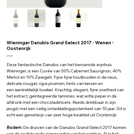
Wieninger Danubis Grand Select 2017 - Wenen -
Oostenrijk
Prijs
€ 45,00
Deze fantastische Danubis van het beroemde wijnhuis
Wieninger, is een Cuvée van 50% Cabernet Sauvignon, 40%
Merlot en 10% Zweigelt. Fijne fijne houtkruiden in de neus,
delicate nougat, rijpe pruimen, hints van kersen en
een aantrekkelijk boeket. Krachtig, elegant, fijne zoetheid van
het extract, geïntegreerde tannines, wat witte peper in de
afdronk met een chocoladetoets. Reeds drinkbaar in zijn
jeugd, met een veilig ontwikkelingspotentieel van 10 jaar. Dit is
echt een genietwijn van zeer hoge kwaliteit uit Oostenrijk.
Bodem:
De druiven van de Danubis Grand Select 2017 komen
van de oudste rode wijngaarden van het wijnhuis. Al in het