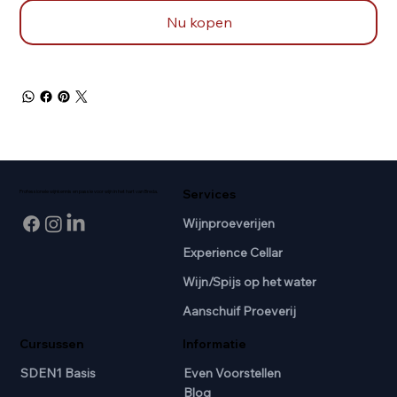
Nu kopen
Services
Professionele wijnkennis en passie voor wijn in het hart van Breda.
Wijnproeverijen
Experience Cellar
Wijn/Spijs op het water
Aanschuif Proeverij
Cursussen
Informatie
SDEN1 Basis
Even Voorstellen
Blog