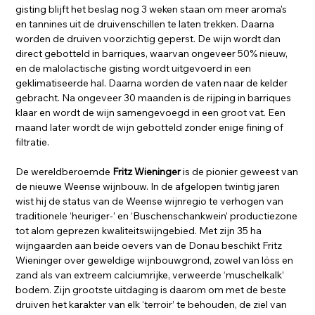
gisting blijft het beslag nog 3 weken staan om meer aroma's
en tannines uit de druivenschillen te laten trekken. Daarna
worden de druiven voorzichtig geperst. De wijn wordt dan
direct gebotteld in barriques, waarvan ongeveer 50% nieuw,
en de malolactische gisting wordt uitgevoerd in een
geklimatiseerde hal. Daarna worden de vaten naar de kelder
gebracht. Na ongeveer 30 maanden is de rijping in barriques
klaar en wordt de wijn samengevoegd in een groot vat. Een
maand later wordt de wijn gebotteld zonder enige fining of
filtratie.
De wereldberoemde
Fritz Wieninger
is de pionier geweest van
de nieuwe Weense wijnbouw. In de afgelopen twintig jaren
wist hij de status van de Weense wijnregio te verhogen van
traditionele ‘heuriger-’ en ‘Buschenschankwein’ productiezone
tot alom geprezen kwaliteitswijngebied. Met zijn 35 ha
wijngaarden aan beide oevers van de Donau beschikt Fritz
Wieninger over geweldige wijnbouwgrond, zowel van löss en
zand als van extreem calciumrijke, verweerde ‘muschelkalk’
bodem. Zijn grootste uitdaging is daarom om met de beste
druiven het karakter van elk ‘terroir’ te behouden, de ziel van