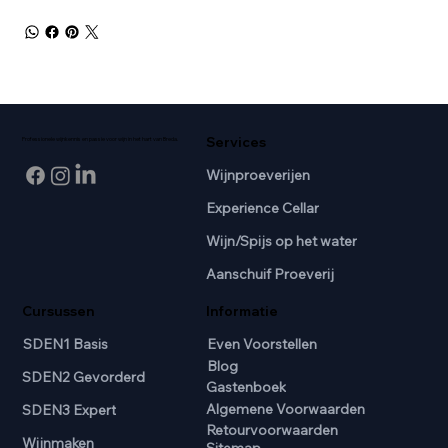
Services
Professionele wijnkennis en passie voor wijn in het hart van Breda.
Wijnproeverijen
Experience Cellar
Wijn/Spijs op het water
Aanschuif Proeverij
Cursussen
Informatie
SDEN1 Basis
Even Voorstellen
Blog
SDEN2 Gevorderd
Gastenboek
Algemene Voorwaarden
SDEN3 Expert
Retourvoorwaarden
Wijnmaken