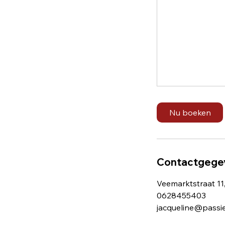
Nu boeken
Contactgege
Veemarktstraat 11
0628455403
jacqueline@passi