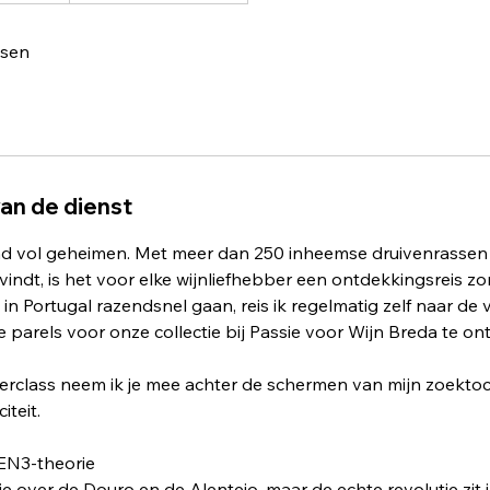
tsen
van de dienst
and vol geheimen. Met meer dan 250 inheemse druivenrassen 
vindt, is het voor elke wijnliefhebber een ontdekkingsreis 
in Portugal razendsnel gaan, reis ik regelmatig zelf naar de 
 parels voor onze collectie bij Passie voor Wijn Breda te on
erclass neem ik je mee achter de schermen van mijn zoektoc
iteit.
EN3-theorie
je over de Douro en de Alentejo, maar de echte revolutie zit in