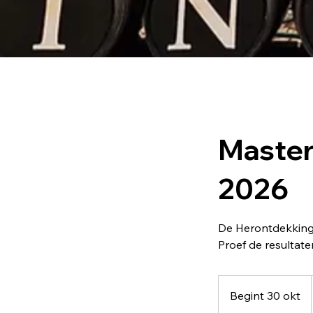
Master
2026
De Herontdekking
Proef de resultat
Begint 30 okt
B
e