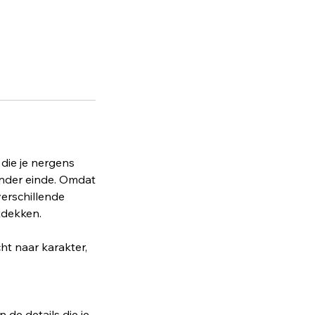
die je nergens
zonder einde. Omdat
verschillende
tdekken.
ht naar karakter,
 de details die je