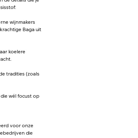
isstof:
erne wijnmakers
krachtige Baga uit
waar koelere
wacht.
 tradities (zoals
 die wél focust op
teerd voor onze
ebedrijven die