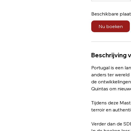
g
Beschikbare plaa
i
n
Nu boeken
t
3
0
o
Beschrijving 
k
t
Portugal is een l
anders ter wereld 
de ontwikkelingen 
Quintas om nieuwe
Tijdens deze Mast
terroir en authentic
Verder dan de SD
In de boeken leer 