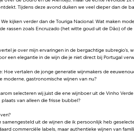
ontdekt. Tijdens deze avond duiken we veel dieper dan de bas
 We kijken verder dan de Touriga Nacional. Wat maken mod
e rassen zoals Encruzado (het witte goud uit de Dão) of de 
ertel je over mijn ervaringen in de bergachtige subregio's, 
r een elegantie in de wijn die je niet direct bij Portugal ver
ie: Hoe vertalen de jonge generatie wijnmakers de eeuwenoude
de moderne, gastronomische wijnen van nu?
rom selecteren wij juist die ene wijnboer uit de Vinho Verde
in plaats van alleen die frisse bubbel?
even?
e samengesteld uit de wijnen die ik persoonlijk heb geselec
daard commerciële labels, maar authentieke wijnen van famili