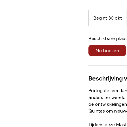
Begint 30 okt
B
e
g
Beschikbare plaa
i
n
Nu boeken
t
3
0
o
Beschrijving 
k
t
Portugal is een l
anders ter wereld 
de ontwikkelingen 
Quintas om nieuwe
Tijdens deze Mast