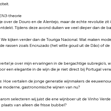
iteit.
EN3-theorie
je over de Douro en de Alentejo, maar de echte revolutie zit in
ontdekt. Tijdens deze avond duiken we veel dieper dan de bas
 We kijken verder dan de Touriga Nacional. Wat maken mod
e rassen zoals Encruzado (het witte goud uit de Dão) of de 
ertel je over mijn ervaringen in de bergachtige subregio's, 
r een elegantie in de wijn die je niet direct bij Portugal ver
ie: Hoe vertalen de jonge generatie wijnmakers de eeuwenoude
de moderne, gastronomische wijnen van nu?
rom selecteren wij juist die ene wijnboer uit de Vinho Verde
in plaats van alleen die frisse bubbel?