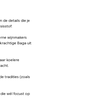
 de details die je
isstof:
erne wijnmakers
krachtige Baga uit
waar koelere
wacht.
 tradities (zoals
 die wél focust op