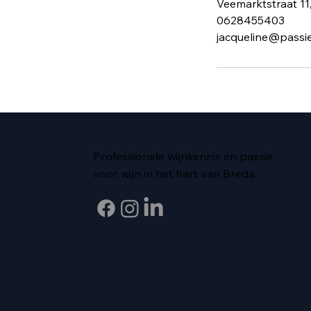
Veemarktstraat 11
0628455403
jacqueline@passi
Professionele wijnkennis en passie
voor wijn in het hart van Breda.