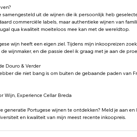
even?
e samengesteld uit de wijnen die ik persoonlijk heb geselec
daard commerciële labels, maar authentieke wijnen van famili
rtugal qua kwaliteit moeiteloos mee kan met de wereldtop.
se wijn heeft een eigen ziel. Tijdens mijn inkoopreizen zoek 
e wijnmaker, en die passie deel ik graag met je aan de proef
de Douro & Verder
efhebber die niet bang is om buiten de gebaande paden van Fran
or Wijn, Experience Cellar Breda
e generatie Portugese wijnen te ontdekken? Meld je aan en l
ersiteit en kwaliteit van mijn meest recente inkoopreis.