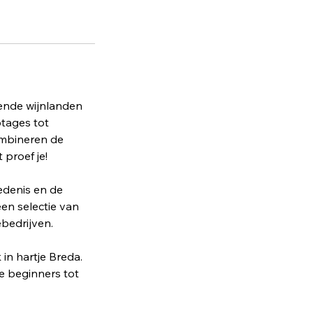
rende wijnlanden
otages tot
ombineren de
 proef je!
iedenis en de
een selectie van
ebedrijven.
in hartje Breda.
e beginners tot