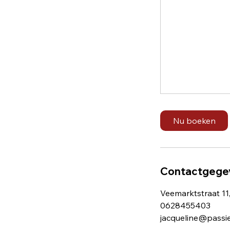
Nu boeken
Contactgege
Veemarktstraat 11
0628455403
jacqueline@passi