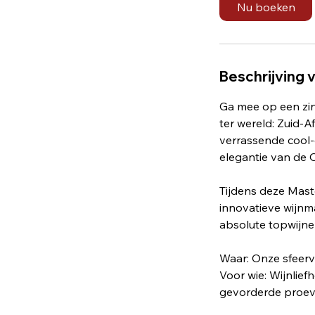
Nu boeken
t
6
n
o
Beschrijving 
v
Ga mee op een zin
ter wereld: Zuid-A
verrassende cool-
elegantie van de O
Tijdens deze Maste
innovatieve wijnma
absolute topwijnen
Waar: Onze sfeervo
Voor wie: Wijnlie
gevorderde proev