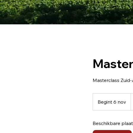
Master
Masterclass Zuid-
4
e
Begint 6 nov
B
e
g
Beschikbare plaa
i
n