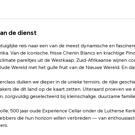
van de dienst
tuiglijke reis naar een van de meest dynamische en fascine
frika. Van de iconische, frisse Chenin Blancs en krachtige Pin
climate pareltjes uit de Westkaap. Zuid-Afrikaanse wijnen c
ude Wereld met het gulle fruit van de Nieuwe Wereld. En dat
rclass duiken we dieper in de unieke terroirs, de rijke gesch
kers die dit land op de kaart zetten. Uiteraard proeven we 
, zorgvuldig geselecteerd bij kleinschalige, duurzame famili
lle, 500 jaar oude Experience Cellar onder de Lutherse Kerk 
fhebbers die hun horizon willen verbreden — van enthousiast
ers.