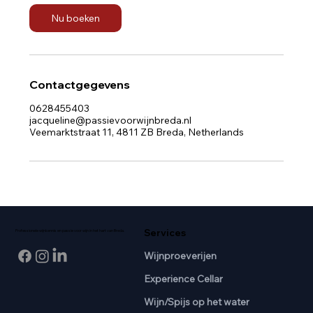
Nu boeken
Contactgegevens
0628455403
jacqueline@passievoorwijnbreda.nl
Veemarktstraat 11, 4811 ZB Breda, Netherlands
Services
Professionele wijnkennis en passie voor wijn in het hart van Breda.
Wijnproeverijen
Experience Cellar
Wijn/Spijs op het water