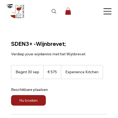
SDEN3+ -Wijnbrevet;
Verdiep jouw wijnkennis met het Wijnbrevet
575
euro
Begint 30 sep
B
€ 575
Experience Kitchen
e
g
i
Beschikbare plaatsen
n
t
Nu boeken
3
0
s
e