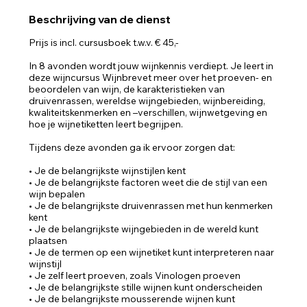
p
Beschrijving van de dienst
Prijs is incl. cursusboek t.w.v. € 45,-
In 8 avonden wordt jouw wijnkennis verdiept. Je leert in
deze wijncursus Wijnbrevet meer over het proeven- en
beoordelen van wijn, de karakteristieken van
druivenrassen, wereldse wijngebieden, wijnbereiding,
kwaliteitskenmerken en –verschillen, wijnwetgeving en
hoe je wijnetiketten leert begrijpen.
Tijdens deze avonden ga ik ervoor zorgen dat:
• Je de belangrijkste wijnstijlen kent
• Je de belangrijkste factoren weet die de stijl van een
wijn bepalen
• Je de belangrijkste druivenrassen met hun kenmerken
kent
• Je de belangrijkste wijngebieden in de wereld kunt
plaatsen
• Je de termen op een wijnetiket kunt interpreteren naar
wijnstijl
• Je zelf leert proeven, zoals Vinologen proeven
• Je de belangrijkste stille wijnen kunt onderscheiden
• Je de belangrijkste mousserende wijnen kunt