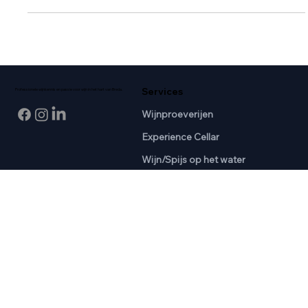
Services
Professionele wijnkennis en passie voor wijn in het hart van Breda.
Wijnproeverijen
Experience Cellar
Wijn/Spijs op het water
Aanschuif Proeverij
Cursussen
Informatie
SDEN1 Basis
Even Voorstellen
Blog
SDEN2 Gevorderd
Gastenboek
Algemene Voorwaarden
SDEN3 Expert