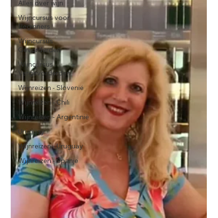
Alles over wijn
Wijncursus voor
Beginners
Wijncursus
Gevorderden
Wijncursus
Vergevorderden
Wijnreizen - Slovenië
Wijnreizen - Chili
Wijnreizen - Argentinië
Uruguay
Wijnreizen - Uruguay
Wijnreizen - Spanje