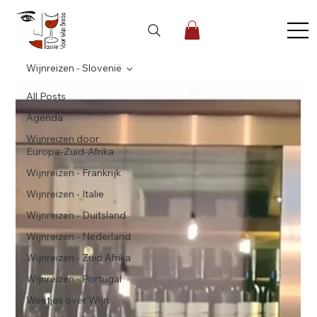
Wijnreizen - Slovenië
All Posts
Agenda
Wijnreizen door
Europa-Zuid-Afrika
Wijnreizen - Frankrijk
Wijnreizen - Italie
Wijnreizen - Duitsland
Wijnreizen - Nederland
Wijnreizen - Zuid Afrika
Wijnreizen - Portugal
Weetjes over Wijn