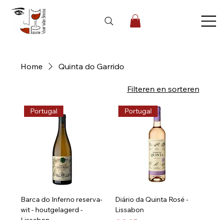
Home
Quinta do Garrido
10 producten
Filteren en sorteren
Portugal
Portugal
Barca do Inferno reserva-
Diário da Quinta Rosé -
wit - houtgelagerd -
Lissabon
Lissabon