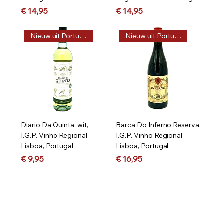
Prijs
Prijs
€ 14,95
€ 14,95
Nieuw uit Portugal, Vega
Nieuw uit Portugal, Vega
Diario Da Quinta, wit,
Barca Do Inferno Reserva,
I.G.P. Vinho Regional
I.G.P. Vinho Regional
Lisboa, Portugal
Lisboa, Portugal
Prijs
Prijs
€ 9,95
€ 16,95