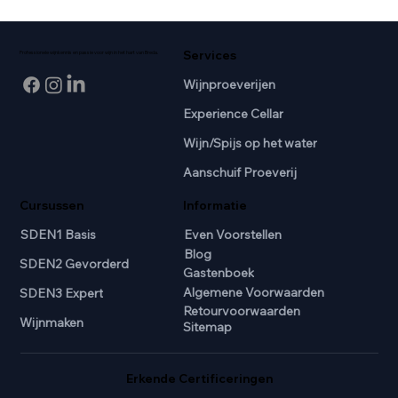
Services
Professionele wijnkennis en passie voor wijn in het hart van Breda.
Wijnproeverijen
Experience Cellar
Wijn/Spijs op het water
Aanschuif Proeverij
Cursussen
Informatie
SDEN1 Basis
Even Voorstellen
Blog
SDEN2 Gevorderd
Gastenboek
Algemene Voorwaarden
SDEN3 Expert
Retourvoorwaarden
Wijnmaken
Sitemap
Erkende Certificeringen