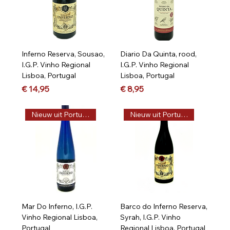
Inferno Reserva, Sousao,
Diario Da Quinta, rood,
I.G.P. Vinho Regional
I.G.P. Vinho Regional
Lisboa, Portugal
Lisboa, Portugal
Prijs
Prijs
€ 14,95
€ 8,95
Nieuw uit Portugal, Vega
Nieuw uit Portugal, Vega
Mar Do Inferno, I.G.P.
Barco do Inferno Reserva,
Vinho Regional Lisboa,
Syrah, I.G.P. Vinho
Portugal
Regional Lisboa, Portugal