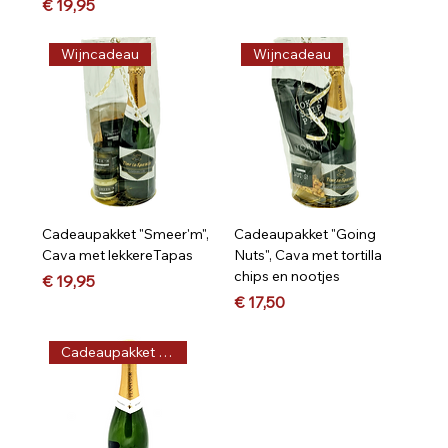
Prijs
€ 19,95
Wijncadeau
Wijncadeau
Cadeaupakket "Smeer'm",
Cadeaupakket "Going
Cava met lekkereTapas
Nuts", Cava met tortilla
chips en nootjes
Prijs
€ 19,95
Prijs
€ 17,50
Cadeaupakket op maat