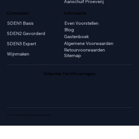
Aanschuif Proeverij
Cursussen
Informatie
SDEN1 Basis
Even Voorstellen
Blog
SDEN2 Gevorderd
Gastenboek
Algemene Voorwaarden
SDEN3 Expert
Retourvoorwaarden
Wijnmaken
Sitemap
Erkende Certificeringen
© 2024 Passie voor Wijn Breda. Alle rechten voorbehouden.