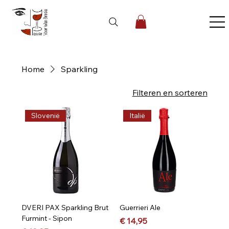
Home
Sparkling
5 producten
Filteren en sorteren
Slovenië
Italië
DVERI PAX Sparkling Brut
Guerrieri Ale
Furmint - Sipon
Prijs
€ 14,95