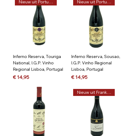
Nieuw uit Portugal, Vega
Nieuw uit Portugal, Vega
Inferno Reserva, Touriga
Inferno Reserva, Sousao,
National, I.G.P. Vinho
I.G.P. Vinho Regional
Regional Lisboa, Portugal
Lisboa, Portugal
Prijs
Prijs
€ 14,95
€ 14,95
Nieuw uit Frankrijk