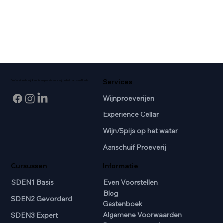
Services
Professionele wijnkennis en passie voor wijn in het hart van Breda.
Wijnproeverijen
Experience Cellar
Wijn/Spijs op het water
Aanschuif Proeverij
Cursussen
Informatie
SDEN1 Basis
Even Voorstellen
Blog
SDEN2 Gevorderd
Gastenboek
Algemene Voorwaarden
SDEN3 Expert