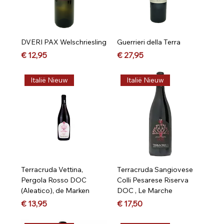
DVERI PAX Welschriesling
Guerrieri della Terra
Prijs
Prijs
€ 12,95
€ 27,95
Italië Nieuw
Italië Nieuw
Terracruda Vettina,
Terracruda Sangiovese
Pergola Rosso DOC
Colli Pesarese Riserva
(Aleatico), de Marken
DOC , Le Marche
Prijs
Prijs
€ 13,95
€ 17,50