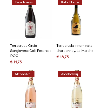
Italië Nieuw
Italië Nieuw
Terracruda Orcio
Terracruda Innominata
Sangiovese Colli Pesarese
chardonnay, Le Marche
DOC
Prijs
€ 18,75
Prijs
€ 11,75
Alcoholvrij
Alcoholvrij