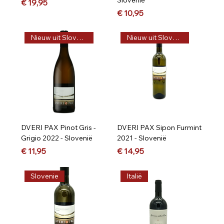
Prijs
€ 19,95
Prijs
€ 10,95
Nieuw uit Slovenië
Nieuw uit Slovenië
DVERI PAX Pinot Gris -
DVERI PAX Sipon Furmint
Grigio 2022 - Slovenië
2021 - Slovenië
Prijs
Prijs
€ 11,95
€ 14,95
Slovenie
Italië