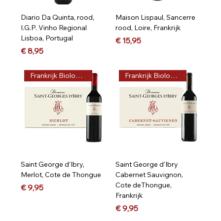
Diario Da Quinta, rood,
Maison Lispaul, Sancerre
I.G.P. Vinho Regional
rood, Loire, Frankrijk
Lisboa, Portugal
Prijs
€ 15,95
Prijs
€ 8,95
Frankrijk Biologisch
Frankrijk Biologisch
Saint George d'Ibry,
Saint George d'Ibry
Merlot, Cote de Thongue
Cabernet Sauvignon,
Cote deThongue,
Prijs
€ 9,95
Frankrijk
Prijs
€ 9,95