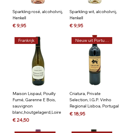
Sparkling rosé, alcoholvrij,
Sparkling wit, alcoholvrij,
Henkell
Henkell
Prijs
Prijs
€ 9,95
€ 9,95
Frankrijk
Nieuw uit Portugal, Vega
Maison Lispaul, Pouilly
Criatura, Private
Fumé, Garenne E Bois,
Selection, I.G.P. Vinho
sauvignon
Regional Lisboa, Portugal
blanc,houtgelagerd,Loire
Prijs
€ 18,95
Prijs
€ 24,50