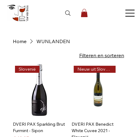
Home
WIJNLANDEN
111 producten
Filteren en sorteren
Slovenië
Nieuw uit Slovenië
DVERI PAX Sparkling Brut
DVERI PAX Benedict
Furmint - Sipon
White Cuvee 2021 -
Slovenië