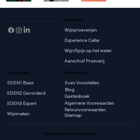
Services
Professionele wijnkennis en passie voor wijn in het hart van Breda.
Wijnproeverijen
Experience Cellar
Wijn/Spijs op het water
Aanschuif Proeverij
Cursussen
Informatie
SDEN1 Basis
Even Voorstellen
Blog
SDEN2 Gevorderd
Gastenboek
Algemene Voorwaarden
SDEN3 Expert
Retourvoorwaarden
Wijnmaken
Sitemap
Erkende Certificeringen