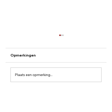
Opmerkingen
Plaats een opmerking...
Bordeaux - St. Emilion - Frankrijk