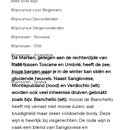
Alles over wijn
Wijncursus voor Beginners
Wijncursus Gevorderden
Wijncursus Vergevorderden
Wijnreizen - Slovenië
Wijnreizen - Chili
Wijnreizen - Argentinië
De Marken, gelegen aan de rechterzijde van 
Uruguay
Italië tussen Toscane en Umbrië, heeft de zee, 
hoge bergen waar je in de winter kan skiën en 
Wijnreizen - Uruguay
glooiende heuvels. Naast Sangiovese, 
Wijnreizen - Spanje
Montepulciano (rood) en Verdicchio (wit) 
worden ook veel inheemse druiven gebruikt 
zoals bijv. Bianchello (wit). 
Vooral de Bianchello 
heeft mij verrast met mooie zuren, wat 
kruidigheid maar zeker voldoende body. Deze 
wijn is heerlijk bij visgerechten. De rode wijn is 
vaak een blend van Sangiovese en 