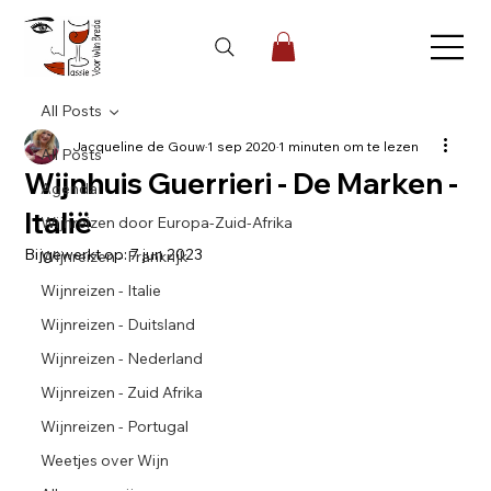
All Posts
Jacqueline de Gouw
1 sep 2020
1 minuten om te lezen
All Posts
Wijnhuis Guerrieri - De Marken -
Agenda
Italië
Wijnreizen door Europa-Zuid-Afrika
Bijgewerkt op:
7 jun 2023
Wijnreizen - Frankrijk
Wijnreizen - Italie
Wijnreizen - Duitsland
Wijnreizen - Nederland
Wijnreizen - Zuid Afrika
Wijnreizen - Portugal
Weetjes over Wijn