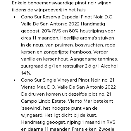
Enkele benoemenswaardige pinot noir wijnen 
tijdens de wijnproeverij in het huis:
Cono Sur Reserva Especial Pinot Noir, D.O. 
Valle De San Antonio 2022 Handmatig 
geoogst, 20% RVS en 80% houtrijping voor 
circa 11 maanden. Heerlijke aroma's stuiven 
in de neus, van pruimen, bosvruchten, rode 
kersen en zongerijpte framboos. Verder 
vanille en kersenhout. Aangename tannines. 
zuurgraad 6 g/l en restsuiker 2,6 g/l. Alcohol 
14%.
Cono Sur Single Vineyard Pinot Noir, no. 21 
Viento Mar, D.O. Valle De San Antonio 2022 
De druiven komen uit dezelfde plot no. 21 
Campo Lindo Estate. Viento Mar betekent 
'zeewind', het hoogste punt van de 
wijngaard. Het ligt dicht bij de kust. 
Handmatig geoogst, rijping 1 maand in RVS 
en daarna 11 maanden Frans eiken. Zwoele 