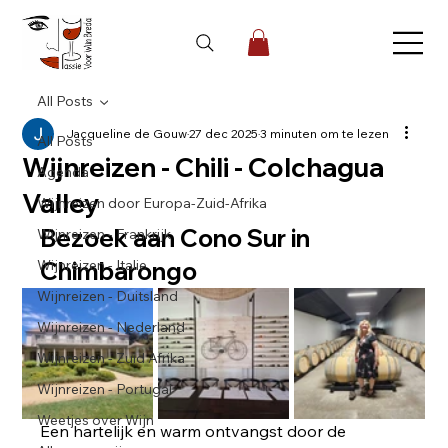
All Posts
Jacqueline de Gouw
27 dec 2025
3 minuten om te lezen
All Posts
Wijnreizen - Chili - Colchagua
Agenda
Valley
Wijnreizen door Europa-Zuid-Afrika
Bezoek aan Cono Sur in 
Wijnreizen - Frankrijk
Wijnreizen - Italie
Chimbarongo
Wijnreizen - Duitsland
Wijnreizen - Nederland
Wijnreizen - Zuid Afrika
Wijnreizen - Portugal
Weetjes over Wijn
Een hartelijk en warm ontvangst door de 