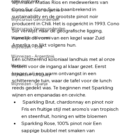
Alles over wijn
wijnmaker Matias Rios en medewerkers van 
Cono Sur. Cono Sur is baanbrekend in 
Wijncursus voor Beginners
sustainability en de grootste pinot noir 
Wijncursus Gevorderden
producent in Chili. Het is opgericht in 1993. Cono 
Wijncursus Vergevorderden
Sur verwijst naar de geografische ligging, 
namelijk de vorm van een kegel waar Zuid 
Wijnreizen - Slovenië
Amerika op lijkt volgens hun. 
Wijnreizen - Chili
Wijnreizen - Argentinië
Een schitterend koloniaal landhuis met al onze 
Uruguay
fietsen voor de ingang al klaar gezet. Eerst 
kregen wij een warm ontvangst in een 
Wijnreizen - Uruguay
schitterende tuin, waar de tafel voor de lunch 
Wijnreizen - Spanje
reeds gedekt was. Te beginnen met Sparkling 
wijnen en empanadas en ceviche.
 Sparkling Brut, chardonnay en pinot noir 
Fris en fruitige stijl met aromo's van tropisch 
en steenfruit, honing en witte bloemen
Sparkling Rose, 100% pinot noir Een 
sappige bubbel met smaken van 