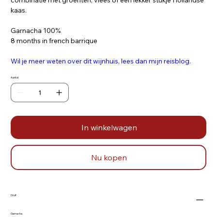
combinatie met groenten, vlees of een lekker stukje Hollandse
kaas.
Garnacha 100%
8 months in french barrique
Wil je meer weten over dit wijnhuis, lees dan mijn reisblog.
Aantal
In winkelwagen
Nu kopen
Druif
Garnacha