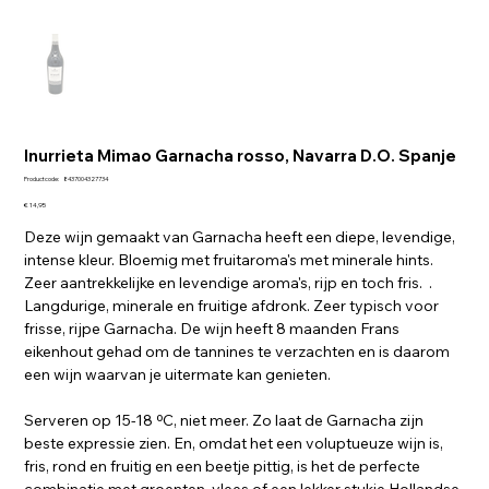
Inurrieta Mimao Garnacha rosso, Navarra D.O. Spanje
Productcode
Productcode:
8437004327734
8437004327734
Prijs
€ 14,95
Deze wijn gemaakt van Garnacha heeft een diepe, levendige,
intense kleur. Bloemig met fruitaroma's met minerale hints.
Zeer aantrekkelijke en levendige aroma's, rijp en toch fris. .
Langdurige, minerale en fruitige afdronk. Zeer typisch voor
frisse, rijpe Garnacha. De wijn heeft 8 maanden Frans
eikenhout gehad om de tannines te verzachten en is daarom
een wijn waarvan je uitermate kan genieten.
Serveren op 15-18 ºC, niet meer. Zo laat de Garnacha zijn
beste expressie zien. En, omdat het een voluptueuze wijn is,
fris, rond en fruitig en een beetje pittig, is het de perfecte