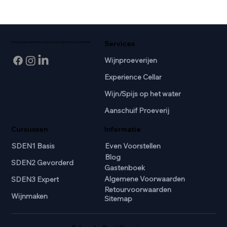
Services
Professionele wijnkennis en passie voor wijn in het hart van Breda.
Wijnproeverijen
Experience Cellar
Wijn/Spijs op het water
Aanschuif Proeverij
Cursussen
Informatie
SDEN1 Basis
Even Voorstellen
Blog
SDEN2 Gevorderd
Gastenboek
Algemene Voorwaarden
SDEN3 Expert
Retourvoorwaarden
Wijnmaken
Sitemap