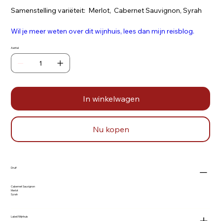
Samenstelling variëteit: Merlot, Cabernet Sauvignon, Syrah
Wil je meer weten over dit wijnhuis, lees dan mijn reisblog.
Aantal
In winkelwagen
Nu kopen
Druif
Cabernet Sauvignon
Merlot
Syrah
Label/Wijnhuis