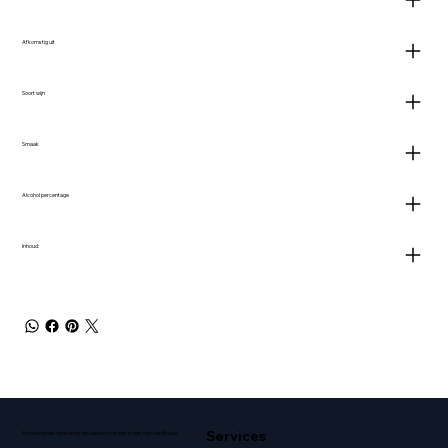
Afkomstig uit
Soort wijn
Smaak
Alcohol percentage
Inhoud:
Services
Professionele wijnkennis en passie voor wijn in het hart van Breda.