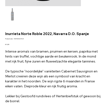
Inurrieta Norte Roble 2022, Navarra D.O. Spanje
Productcode
Productcode:
8437004327024
8437004327024
Prijs
€ 9,95
Intense aroma's van bramen, pruimen en kersen, paprika met
hints van truffel, vochtige aarde en beukenrook. In de mond
met rijk fruit, fijne zuren en fluweelzachte elegante tannines.
De typische "noordelijke" variëteiten Cabernet Sauvignon en
Merlot creëren deze wijn als een symbool van kracht en
karakter in het noorden. De wijn rijpte 6 maanden in Franse
eiken vaten. Dieprode kleur en rijk fruitig aroma.
Lekker bij Gestoofd rundvlees of Hertenbiefstuk of gewoon bij
de borrel.