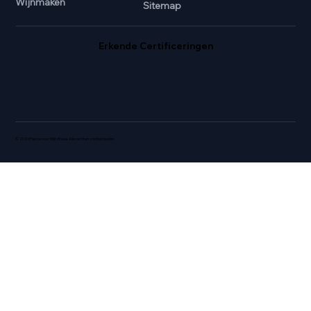
Wijnmaken
Sitemap
Erkende Certificeringen
© 2024 Passie voor Wijn Breda. Alle rechten voorbehouden.