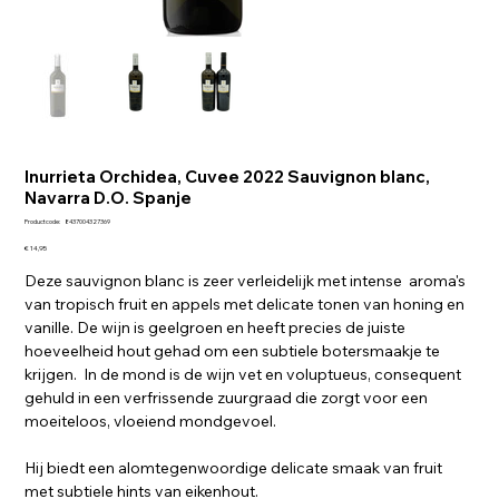
Inurrieta Orchidea, Cuvee 2022 Sauvignon blanc,
Navarra D.O. Spanje
Productcode
Productcode:
8437004327369
8437004327369
Prijs
€ 14,95
Deze sauvignon blanc is zeer verleidelijk met intense aroma's
van tropisch fruit en appels met delicate tonen van honing en
vanille. De wijn is geelgroen en heeft precies de juiste
hoeveelheid hout gehad om een subtiele botersmaakje te
krijgen. In de mond is de wijn vet en voluptueus, consequent
gehuld in een verfrissende zuurgraad die zorgt voor een
moeiteloos, vloeiend mondgevoel.
Hij biedt een alomtegenwoordige delicate smaak van fruit
met subtiele hints van eikenhout.