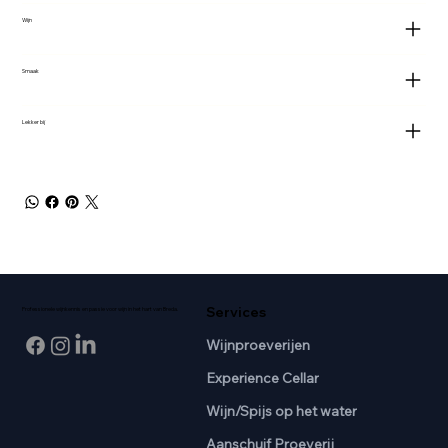
Wijn
Smaak
Lekker bij
Services
Professionele wijnkennis en passie voor wijn in het hart van Breda.
Wijnproeverijen
Experience Cellar
Wijn/Spijs op het water
Aanschuif Proeverij