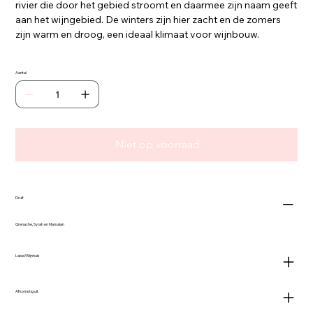
rivier die door het gebied stroomt en daarmee zijn naam geeft
aan het wijngebied. De winters zijn hier zacht en de zomers
zijn warm en droog, een ideaal klimaat voor wijnbouw.
Aantal
Niet op voorraad
Druif
Grenache, Syrah en Marsalan
Label/Wijnhuis
Afkomstig uit