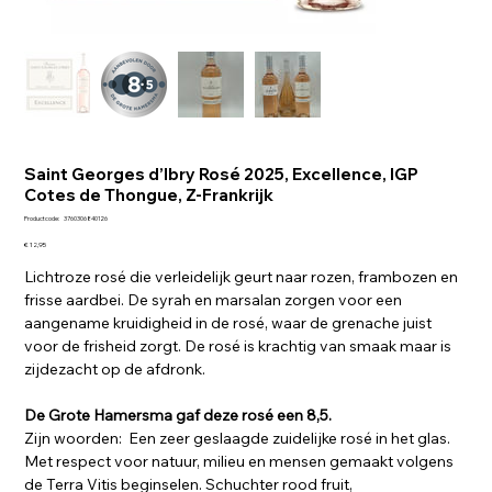
Saint Georges d’Ibry Rosé 2025, Excellence, IGP
Cotes de Thongue, Z-Frankrijk
Productcode
Productcode:
3760306840126
3760306840126
Prijs
€ 12,95
Lichtroze rosé die verleidelijk geurt naar rozen, frambozen en
frisse aardbei. De syrah en marsalan zorgen voor een
aangename kruidigheid in de rosé, waar de grenache juist
voor de frisheid zorgt. De rosé is krachtig van smaak maar is
zijdezacht op de afdronk.
De Grote Hamersma gaf deze rosé een 8,5.
Zijn woorden: Een zeer geslaagde zuidelijke rosé in het glas.
Met respect voor natuur, milieu en mensen gemaakt volgens
de Terra Vitis beginselen. Schuchter rood fruit,