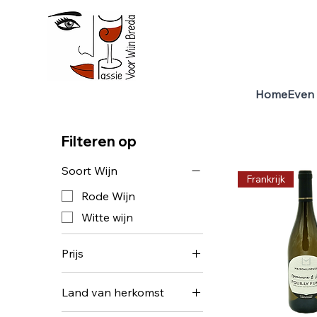
Home
Even 
Home
Maison Lispaul, Sancerre, Pouilly Fume
5 producten
Filteren op
Soort Wijn
Frankrijk
Rode Wijn
Witte wijn
Prijs
Land van herkomst
€ 15
€ 25