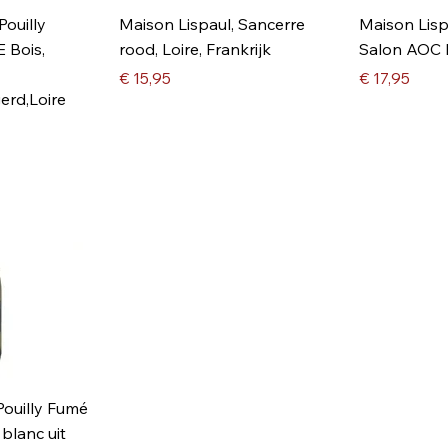
Pouilly
Maison Lispaul, Sancerre
Maison Lisp
 Bois,
rood, Loire, Frankrijk
Salon AOC P
Prijs
Prijs
€ 15,95
€ 17,95
erd,Loire
Pouilly Fumé
blanc uit