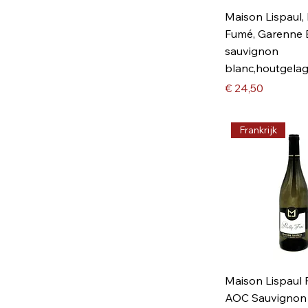
Frankrijk
Maison Lispaul, 
Fumé, Garenne E
sauvignon
blanc,houtgelag
Prijs
€ 24,50
Frankrijk
Maison Lispaul 
AOC Sauvignon 