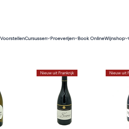
Voorstellen
Cursussen
Proeverijen
Book Online
Wijnshop
, Loire
Nieuw uit Frankrijk
Nieuw uit F