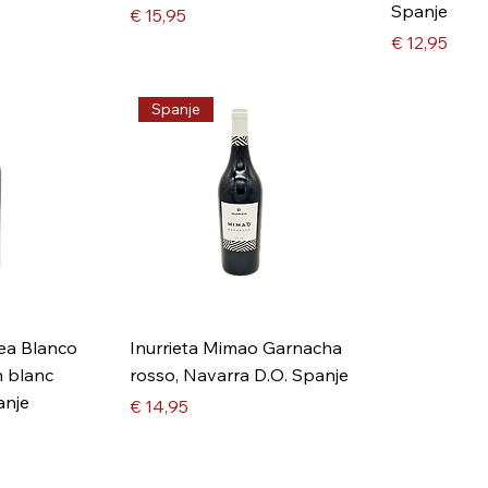
Spanje
Prijs
€ 15,95
Prijs
€ 12,95
Spanje
dea Blanco
Inurrieta Mimao Garnacha
n blanc
rosso, Navarra D.O. Spanje
anje
Prijs
€ 14,95