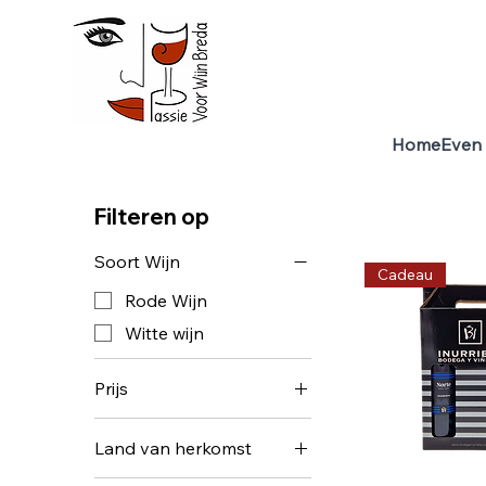
Home
Even 
Home
Bodega Inurrieta, Navarra, Spanje
10 producten
Filteren op
Soort Wijn
Cadeau
Rode Wijn
Witte wijn
Prijs
Land van herkomst
€ 8
€ 35