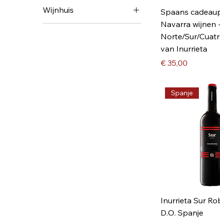
Spanje
Wijnhuis
Spaans cadeaup
Navarra wijnen 
Bodega Inurrieta,
Norte/Sur/Cuatr
Navarra, Spanje
van Inurrieta
Prijs
€ 35,00
Spanje
Inurrieta Sur Ro
D.O. Spanje