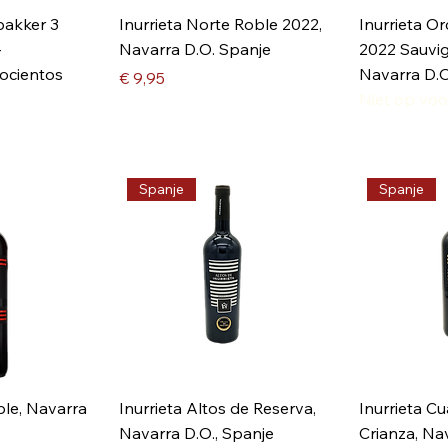
akker 3
Inurrieta Norte Roble 2022,
Inurrieta O
-
Navarra D.O. Spanje
2022 Sauvi
ocientos
Navarra D.O
Prijs
€ 9,95
Niet op voo
Spanje
Spanje
ble, Navarra
Inurrieta Altos de Reserva,
Inurrieta C
Navarra D.O., Spanje
Crianza, Na