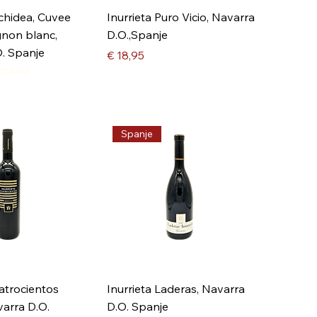
rchidea, Cuvee
Inurrieta Puro Vicio, Navarra
gnon blanc,
D.O.,Spanje
. Spanje
Prijs
€ 18,95
rraad
Spanje
uatrocientos
Inurrieta Laderas, Navarra
varra D.O.
D.O. Spanje