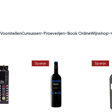
Voorstellen
Cursussen
Proeverijen
Book Online
Wijnshop
Spanje
Spanje