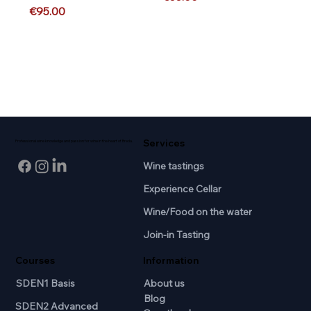
Price
€95.00
Services
Professional wine knowledge and passion for wine in the heart of Breda.
Wine tastings
Experience Cellar
Wine/Food on the water
Join-in Tasting
Courses
Information
SDEN1 Basis
About us
Blog
SDEN2 Advanced