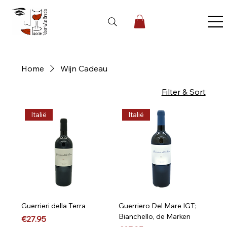
Home
Wijn Cadeau
23 products
Filter & Sort
Italië
Italië
Guerrieri della Terra
Guerriero Del Mare IGT;
Bianchello, de Marken
Price
€27.95