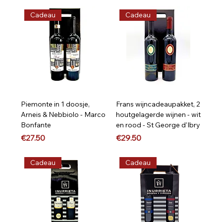
Cadeau
Cadeau
Piemonte in 1 doosje,
Frans wijncadeaupakket, 2
Arneis & Nebbiolo - Marco
houtgelagerde wijnen - wit
Bonfante
en rood - St George d'Ibry
Price
Price
€27.50
€29.50
Cadeau
Cadeau