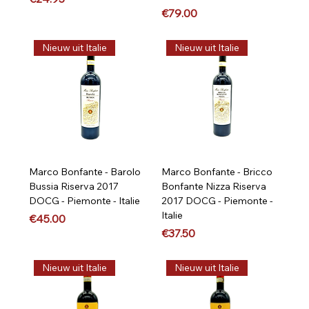
Price
€79.00
Nieuw uit Italie
Nieuw uit Italie
Marco Bonfante - Barolo
Marco Bonfante - Bricco
Bussia Riserva 2017
Bonfante Nizza Riserva
DOCG - Piemonte - Italie
2017 DOCG - Piemonte -
Italie
Price
€45.00
Price
€37.50
Nieuw uit Italie
Nieuw uit Italie