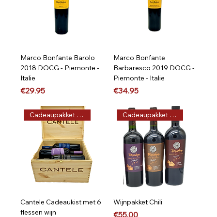
Marco Bonfante Barolo
Marco Bonfante
2018 DOCG - Piemonte -
Barbaresco 2019 DOCG -
Italie
Piemonte - Italie
Price
Price
€29.95
€34.95
Cadeaupakket op maat
Cadeaupakket op maat
Cantele Cadeaukist met 6
Wijnpakket Chili
flessen wijn
Price
€55.00