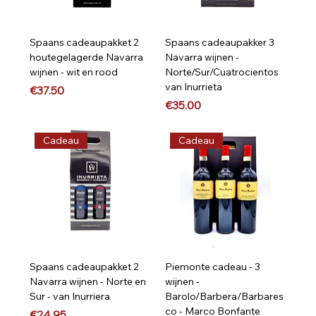
Spaans cadeaupakket 2
Spaans cadeaupakker 3
houtegelagerde Navarra
Navarra wijnen -
wijnen - wit en rood
Norte/Sur/Cuatrocientos
van Inurrieta
Price
€37.50
Price
€35.00
Cadeau
Cadeau
Spaans cadeaupakket 2
Piemonte cadeau - 3
Navarra wijnen - Norte en
wijnen -
Sur - van Inurriera
Barolo/Barbera/Barbares
co - Marco Bonfante
Price
€24.95