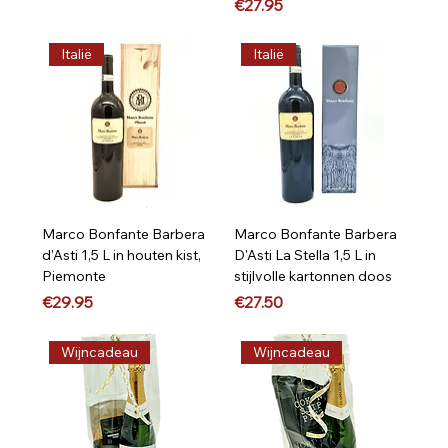
Price
€27.95
Italië
Italië
Marco Bonfante Barbera
Marco Bonfante Barbera
d'Asti 1,5 L in houten kist,
D'Asti La Stella 1,5 L in
Piemonte
stijlvolle kartonnen doos
Price
Price
€29.95
€27.50
Wijncadeau
Wijncadeau