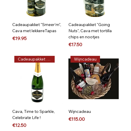
Cadeaupakket "Smeer'm",
Cadeaupakket "Going
Cava met lekkereTapas
Nuts", Cava met tortilla
chips en nootjes
Price
€19.95
Price
€17.50
Cadeaupakket op maat
Wijncadeau
Cava, Time to Sparkle,
Wijncadeau
Celebrate Life !
Price
€115.00
Price
€12.50