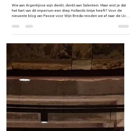
Wijnreizen Argentinië - Vale de Uco
Wie aan Argentijnse wijn denkt, denkt aan Salentein. Maar wist je dat
het hart van dit imperium een diep Hollands tintje heeft? Voor de
nieuwste blog van Passie voor Wijn Breda reisden we af naar de Uco
Valley. Hier ontmoetten we de nalatenschap van Mijndert Pon: een
plek waar de Nederlandse koopmansgeest en de ruwe kracht van de
Andes samenkomen in een glas dat je nooit meer vergeet.