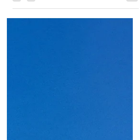
Wijnreizen - Argentinië - Uco Valley
Bezoek aan de familie Zuccardi in de Uco Valley is een pelgrimstocht
naar de toekomst van de Argentijnse wijnbouw. Als drievoudig
winnaar van ‘Best Vineyard of the World’ en ‘New World Winery of the
Year’ is Zuccardi een icoon. Voor onze blog reisden wij af naar
Tunuyán om te ontdekken hoe zij de rauwe kracht van de bergen
vertalen naar wijnen van wereldklasse.