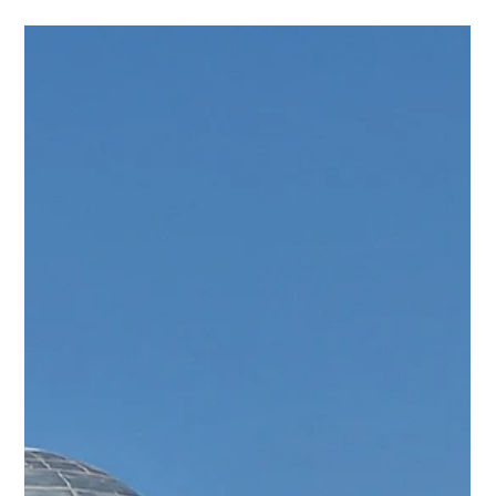
is niet zomaar een wijnhuis; het is de bakermat van de moderne
Argentijnse wijnbouw. Hier, in de schaduw van de Maya-achtige
piramide, wordt Malbec niet alleen gemaakt, maar ontleed tot op de
vierkante meter. Wij doken in de wereld van 'terroir-wetenschap' en
kroonden onszelf tot 'Malbec-magiër' tijdens de legendarische
Blending Games.