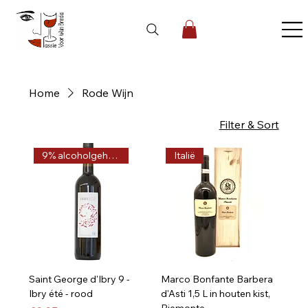
Home
Rode Wijn
74 products
Filter & Sort
9% alcoholgehalte
Italië
Saint George d'Ibry 9 -
Marco Bonfante Barbera
Ibry été - rood
d'Asti 1,5 L in houten kist,
Piemonte