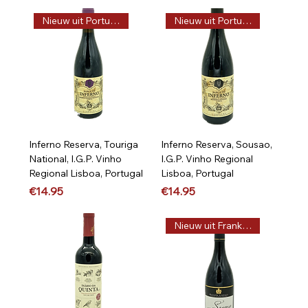
Nieuw uit Portugal, Vega
Nieuw uit Portugal, Vega
Inferno Reserva, Touriga
Inferno Reserva, Sousao,
National, I.G.P. Vinho
I.G.P. Vinho Regional
Regional Lisboa, Portugal
Lisboa, Portugal
Price
Price
€14.95
€14.95
Nieuw uit Frankrijk