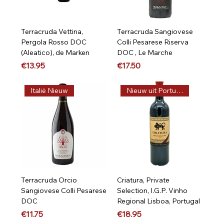
Terracruda Vettina,
Terracruda Sangiovese
Pergola Rosso DOC
Colli Pesarese Riserva
(Aleatico), de Marken
DOC , Le Marche
Price
Price
€13.95
€17.50
Italië Nieuw
Nieuw uit Portugal, Vega
Terracruda Orcio
Criatura, Private
Sangiovese Colli Pesarese
Selection, I.G.P. Vinho
DOC
Regional Lisboa, Portugal
Price
Price
€11.75
€18.95