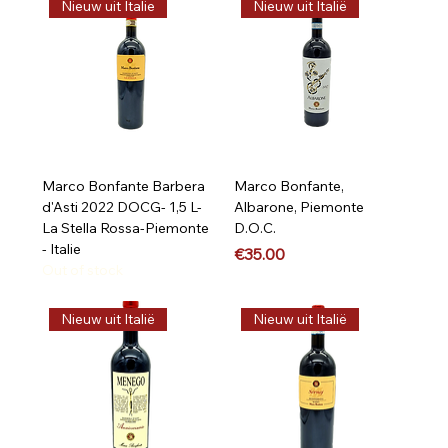
Nieuw uit Italie
Nieuw uit Italië
Marco Bonfante Barbera
Marco Bonfante,
d'Asti 2022 DOCG- 1,5 L-
Albarone, Piemonte
La Stella Rossa-Piemonte
D.O.C.
- Italie
Price
€35.00
Out of stock
Nieuw uit Italië
Nieuw uit Italië