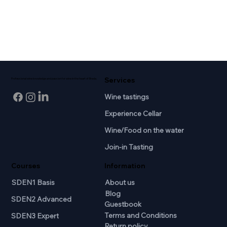
Services
Professional wine knowledge and passion for wine in the heart of Breda.
Wine tastings
Experience Cellar
Wine/Food on the water
Join-in Tasting
Courses
Information
SDEN1 Basis
About us
Blog
SDEN2 Advanced
Guestbook
Terms and Conditions
SDEN3 Expert
Return policy