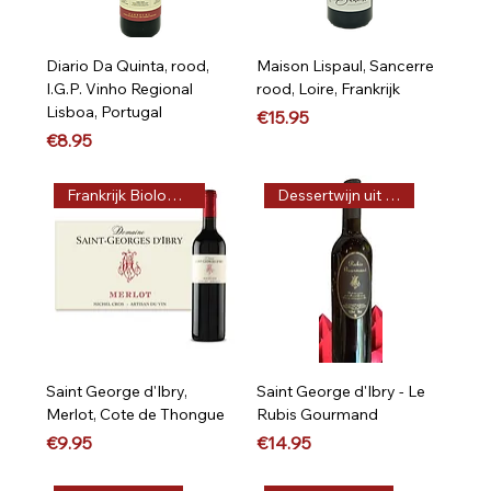
Diario Da Quinta, rood,
Maison Lispaul, Sancerre
I.G.P. Vinho Regional
rood, Loire, Frankrijk
Lisboa, Portugal
Price
€15.95
Price
€8.95
Frankrijk Biologisch
Dessertwijn uit Frankrijk
Saint George d'Ibry,
Saint George d'Ibry - Le
Merlot, Cote de Thongue
Rubis Gourmand
Price
Price
€9.95
€14.95