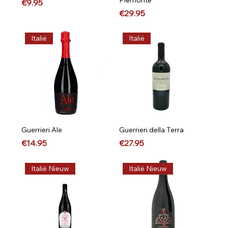
Price
€9.95
Price
€29.95
Italië
Italië
Guerrieri Ale
Guerrieri della Terra
Price
Price
€14.95
€27.95
Italië Nieuw
Italië Nieuw