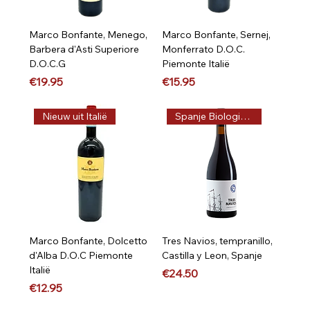
Marco Bonfante, Menego,
Marco Bonfante, Sernej,
Barbera d'Asti Superiore
Monferrato D.O.C.
D.O.C.G
Piemonte Italië
Price
Price
€19.95
€15.95
Nieuw uit Italië
Spanje Biologisch
Marco Bonfante, Dolcetto
Tres Navios, tempranillo,
d'Alba D.O.C Piemonte
Castilla y Leon, Spanje
Italië
Price
€24.50
Price
€12.95